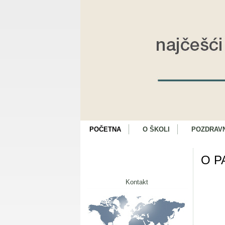
POČETNA
O ŠKOLI
POZDRAV
O P
Kontakt